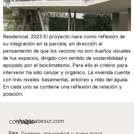
Residencial. 2023 El proyecto nace como reflexión de
su integración en la parcela, en dirección al
pensamiento de que los vecinos no son dueños visuales
de tus espacios, dirigido con sentido de sostenibilidad y
apoyado por el bioclimatismo. Para ello el criterio para
intervenir ha sido celular y orgánico. La vivienda cuenta
con tres niveles: basamental, arbóreo y nido del águila.
En cada uno se contiene una reflexión de relación y
posición.
info@lisabesur.com
CONTACTO
Legal
Para
Cookies
,
privacidad y aviso legal