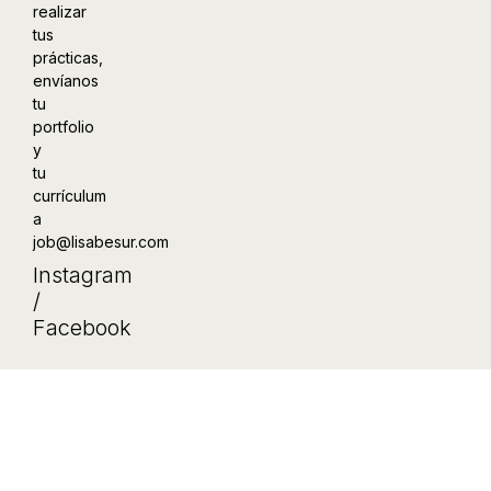
realizar
tus
prácticas,
envíanos
tu
portfolio
y
tu
currículum
a
job@lisabesur.com
Instagram
/
Facebook