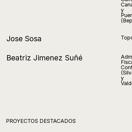
Cana
y
Puer
(Bep
Jose Sosa
Topo
Beatriz Jimenez Suñé
Admi
Fisc
Cont
(Sil
y
Vald
PROYECTOS DESTACADOS