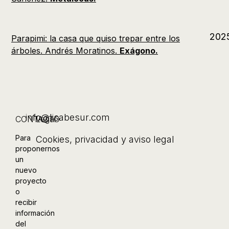
202
Parapimi: la casa que quiso trepar entre los
árboles. Andrés Moratinos.
Exágono.
info@lisabesur.com
CONTACTO
Legal
Para
Cookies
,
privacidad y aviso legal
proponernos
un
nuevo
proyecto
o
recibir
información
del