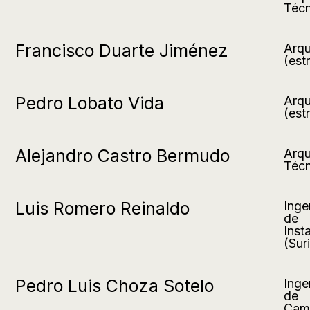
Técn
Francisco Duarte Jiménez
Arqu
(est
Pedro Lobato Vida
Arqu
(est
Alejandro Castro Bermudo
Arqu
Técn
Luis Romero Reinaldo
Inge
de
Inst
(Sur
Pedro Luis Choza Sotelo
Inge
de
Cam