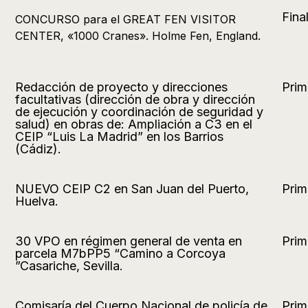
Final
CONCURSO para el GREAT FEN VISITOR
CENTER, «1000 Cranes». Holme Fen, England.
Redacción de proyecto y direcciones
Prim
facultativas (dirección de obra y dirección
de ejecución y coordinación de seguridad y
salud) en obras de: Ampliación a C3 en el
CEIP “Luis La Madrid” en los Barrios
(Cádiz).
NUEVO CEIP C2 en San Juan del Puerto,
Prim
Huelva.
30 VPO en régimen general de venta en
Prim
parcela M7bPP5 “Camino a Corcoya
”Casariche, Sevilla.
Comisaría del Cuerpo Nacional de policía de
Prim