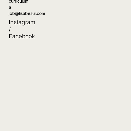
currículum
a
job@lisabesur.com
Instagram
/
Facebook