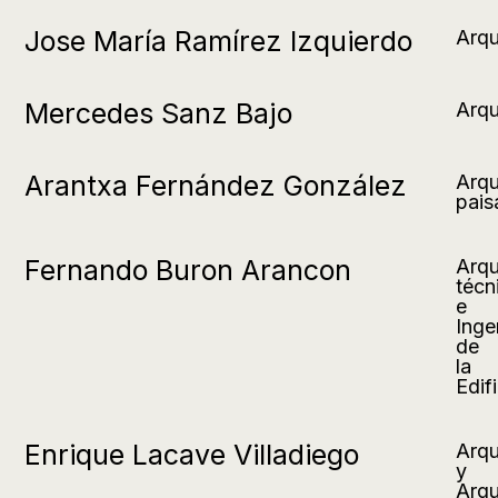
Jose María Ramírez Izquierdo
Arqu
Mercedes Sanz Bajo
Arqu
Arantxa Fernández González
Arqu
pais
Fernando Buron Arancon
Arqu
técn
e
Inge
de
la
Edif
Enrique Lacave Villadiego
Arqu
y
Arqu