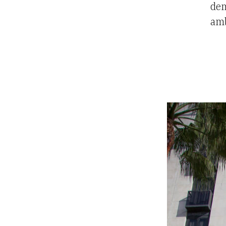
dem
amb