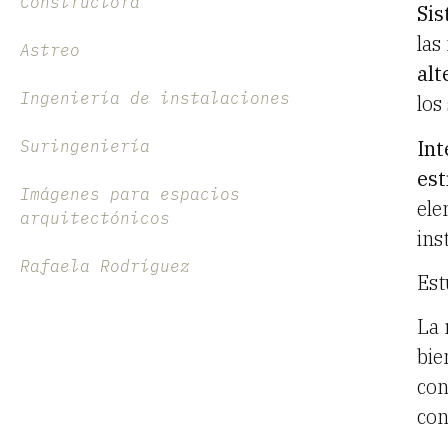
Constructora
Sis
las
Astreo
alt
Ingeniería de instalaciones
los
Int
Suringeniería
est
Imágenes para espacios
ele
arquitectónicos
ins
Rafaela Rodríguez
Est
La 
bie
con
con