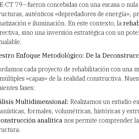
-CT 79—fueron concebidas con una escasa o nula s
ructuras, auténticos «depredadores de energía», pr
matización e iluminación. En este contexto, la
rehab
rectiva, sino una inversión estratégica con un pot
gualable.
stro Enfoque Metodológico: De la Deconstrucc
rdamos cada proyecto de rehabilitación con una me
 múltiples «capas» de la realidad constructiva. Nues
uientes fases:
lisis Multidimensional:
Realizamos un estudio ex
anísticas, formales, volumétricas, históricas y estru
onstrucción analítica
nos permite comprender las 
ructura.