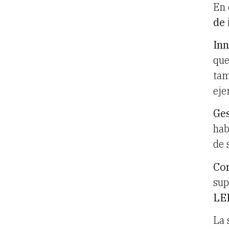
En 
de 
Inn
que
tam
eje
Ges
hab
de 
Con
sup
LE
La 