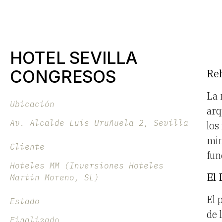
HOTEL SEVILLA
CONGRESOS
Reh
La 
Ubicación
arq
Av. Alcalde Luis Uruñuela 2, Sevilla
los
min
Cliente
fun
Hoteles MM (Inversiones Hoteles
El 
Martín Moreno, SL)
El 
Estado
de 
Finalizado