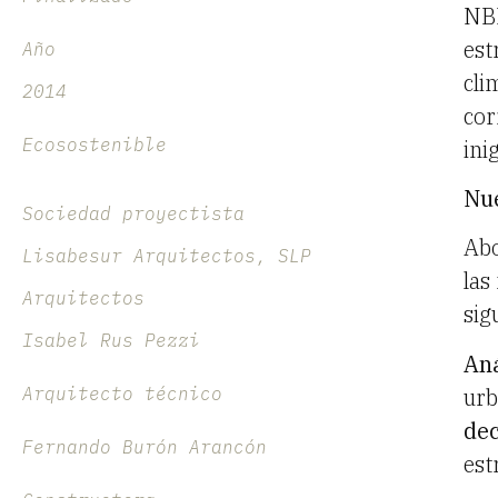
NBE
est
Año
cli
2014
cor
Ecosostenible
ini
Nue
Sociedad proyectista
Abo
Lisabesur Arquitectos, SLP
las
Arquitectos
sig
Isabel Rus Pezzi
Aná
urb
Arquitecto técnico
dec
Fernando Burón Arancón
est