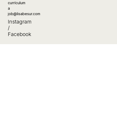
currículum
a
job@lisabesur.com
Instagram
/
Facebook