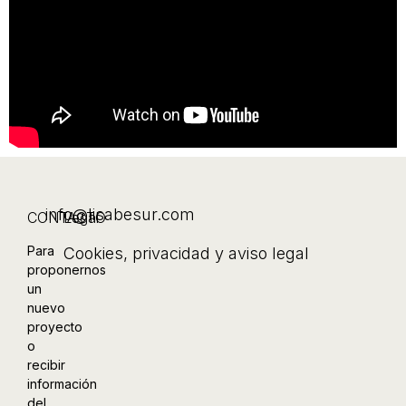
info@lisabesur.com
CONTACTO
Legal
Para
Cookies
,
privacidad y aviso legal
proponernos
un
nuevo
proyecto
o
recibir
información
del