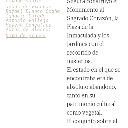
Segura construyó el
Colaboradores
Jesús de Vicente
Monumento al
Rafael Blanco Ocaña
Ignacio Dorado
Sagrado Corazón, la
Antonio Vallejo
Helena Gonçalves
Plaza de la
Aires de Alencar
Inmaculada y los
Nota de prensa
jardines con el
recorrido de
misterios.
El estado en el que se
encontraba era de
absoluto abandono,
tanto en su
patrimonio cultural
como vegetal.
El conjunto sobre el