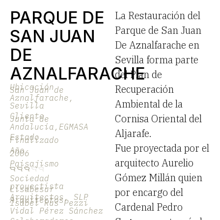
PARQUE DE
La Restauración del
Parque de San Juan
SAN JUAN
De Aznalfarache en
DE
Sevilla forma parte
AZNALFARACHE
del Plan de
Ubicación
Recuperación
San Juan de
Aznalfarache,
Ambiental de la
Sevilla
Cliente
Cornisa Oriental del
Junta de
Andalucía,EGMASA
Aljarafe.
Estado
Finalizado
Fue proyectada por el
Año
2006
arquitecto Aurelio
Paisajismo
Gómez Millán quien
Sociedad
proyectista
Lisabesur
por encargo del
Arquitectos, SLP
Arquitectos
Isabel Rus Pezzi
Cardenal Pedro
Vidal Pérez Sánchez